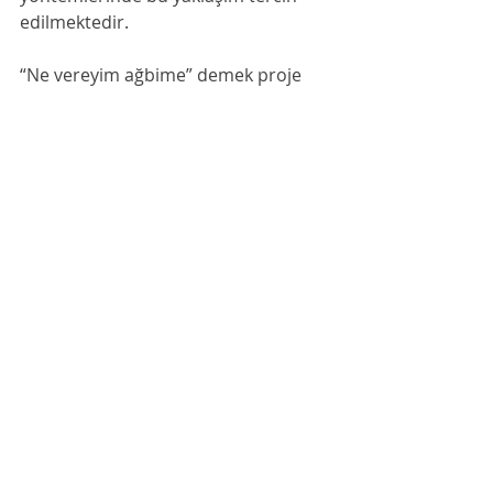
edilmektedir. 
“Ne vereyim ağbime” demek proje 
yönetiminde her zaman uygun 
değildir. Yoksa;
“Bindik bir tahterevalliye, gidiyoruz 
kıyamete..” olabilir.
Konu ile ilgili fikirlerinizi, yorum ve 
geri bildirimlerinizi bekliyoruz….
#projeyönetimi
#projeyöneticisi
#TPYME
#gereksinim
#çözüm
#gereksinimanalizi
#müşteriyönetimi
Görsel Tasarım: TPYME İletişim 
Koordinatörü Feride AKÇA
Proje Yönetim Panosu