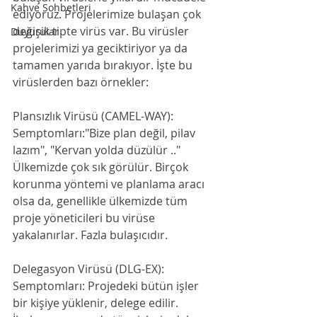
Kahve Sohbetleri
ediyoruz. Projelerimize bulaşan çok 
değişik tipte virüs var. Bu virüsler 
Duyurular
projelerimizi ya geciktiriyor ya da 
tamamen yarıda bırakıyor. İşte bu 
virüslerden bazı örnekler:
Plansızlık Virüsü (CAMEL-WAY): 
Semptomları:"Bize plan değil, pilav 
lazım", "Kervan yolda düzülür .." 
Ülkemizde çok sık görülür. Birçok 
korunma yöntemi ve planlama aracı 
olsa da, genellikle ülkemizde tüm 
proje yöneticileri bu virüse 
yakalanırlar. Fazla bulaşıcıdır.  
Delegasyon Virüsü (DLG-EX):
Semptomları: Projedeki bütün işler 
bir kişiye yüklenir, delege edilir. 