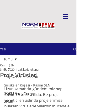
Yazı
Tümü
Kasım ŞEN
Tümü
3 Kas 2020
1 dakikada okunur
Proje Virüsleri
Proje Yönetim Panosu
Girişkeler Köşesi - Kasım ŞEN
Uzun zamandır gündemimiz hep 
NORM Genç Yazıyor
Covid-19 virüsü oldu. Biz proje 
yöneticileri aslında projelerimize 
UPMK
bulaşan virüslerle yıllardır mücadele 