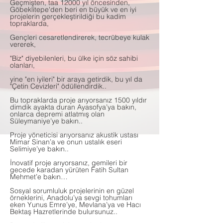
Geçmişten, taa 12000 yıl öncesinden,
Göbeklitepe'den beri en büyük ve en iyi
projelerin gerçekleştirildiği bu kadim
topraklarda,
Gençleri cesaretlendirerek, tecrübeye kulak
vererek,
"Biz" diyebilenleri, bu ülke için söz sahibi
olanları,
yine "en iyileri" bir araya getirdik, bu yıl da
"Çetin Cevizleri" ödüllendirdik..
Bu topraklarda proje arıyorsanız 1500 yıldır
dimdik ayakta duran Ayasofya’ya bakın,
onlarca depremi atlatmış olan
Süleymaniye’ye bakın..
Proje yöneticisi arıyorsanız akustik ustası
Mimar Sinan’a ve onun ustalık eseri
Selimiye’ye bakın..
İnovatif proje arıyorsanız, gemileri bir
gecede karadan yürüten Fatih Sultan
Mehmet’e bakın…
Sosyal sorumluluk projelerinin en güzel
örneklerini, Anadolu’ya sevgi tohumları
eken Yunus Emre’ye, Mevlana’ya ve Hacı
Bektaş Hazretlerinde bulursunuz..