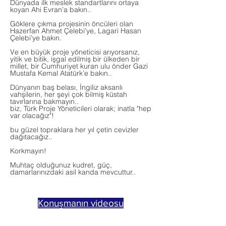
Dünyada ilk meslek standartlarını ortaya
koyan Ahi Evran’a bakın..
Göklere çıkma projesinin öncüleri olan
Hazerfan Ahmet Çelebi’ye, Lagari Hasan
Çelebi’ye bakın.
Ve en büyük proje yöneticisi arıyorsanız,
yitik ve bitik, işgal edilmiş bir ülkeden bir
millet, bir Cumhuriyet kuran ulu önder Gazi
Mustafa Kemal Atatürk’e bakın..
Dünyanın baş belası, İngiliz aksanlı
vahşilerin, her şeyi çok bilmiş küstah
tavırlarına bakmayın..
biz, Türk Proje Yöneticileri olarak; inatla "hep
var olacağız"!
bu güzel topraklara her yıl çetin cevizler
dağıtacağız..
Korkmayın!
Muhtaç olduğunuz kudret, güç,
damarlarınızdaki asil kanda mevcuttur..
Konuşmanın videosu