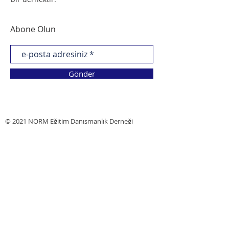
Abone Olun
Gönder
© 2021 NORM Eğitim Danışmanlık Derneği
tarafından tasarlanmıştır.
İLETİŞİM BİLGİLERİ >
norm@norm.org.tr
tpyme@norm.org.tr