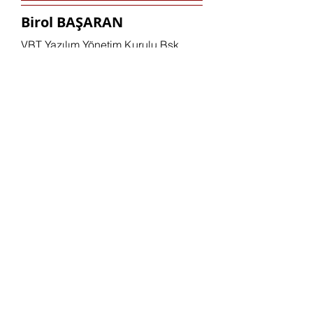
Birol BAŞARAN
VBT Yazılım Yönetim Kurulu Bşk.
Hülya KIRÇUVAL
TİKAV Yönetim Kurulu Bşk.
SERÇEV Yönetim Kurulu Bşk.
Prof. Dr. Turhan MENTEŞ
Türk İstatistik Derneği Yönetim
Kurulu Bşk.
* Soyadına göre alfabetik sırada
Destekleyenlerimiz