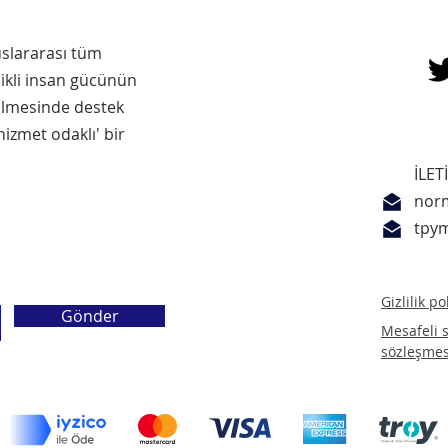
uslararası tüm
likli insan gücünün
ilmesinde destek
izmet odaklı' bir
İLET
nor
tpy
Gizlilik p
Gönder
Mesafeli s
sözleşmes