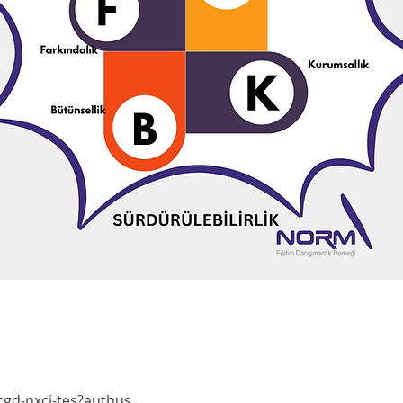
cgd-nxci-tes?authus