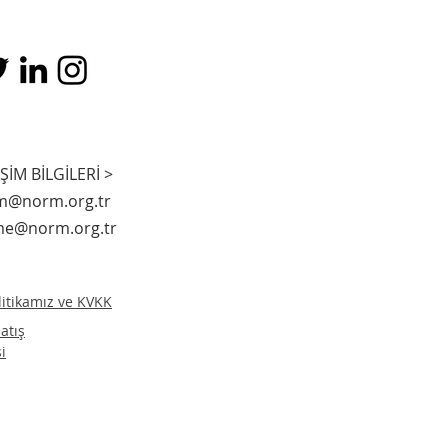
İŞİM BİLGİLERİ >
m@norm.org.tr
me@norm.org.tr
olitikamız ve KVKK
atış
i