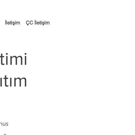
İletişim
ÇC İletişim
timi
ıtım
thus