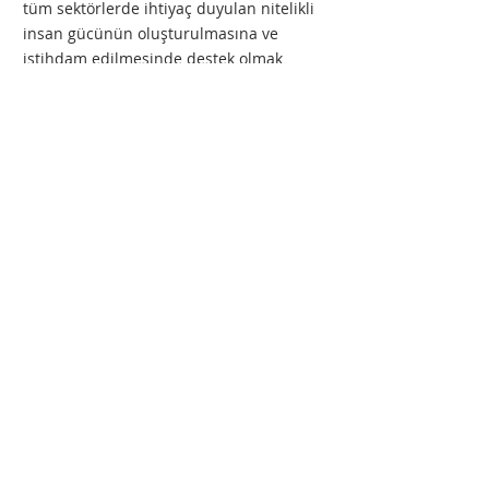
tüm sektörlerde ihtiyaç duyulan nitelikli
insan gücünün oluşturulmasına ve
istihdam edilmesinde destek olmak
amacıyla kurulmuş olan 'hizmet odaklı'
bir dernektir.
Abone Olun
Gönder
© 2021 NORM Eğitim Danışmanlık Derneği
tarafından tasarlanmıştır.