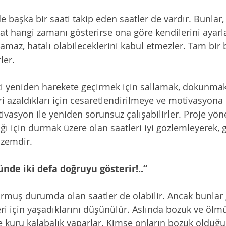
de başka bir saati takip eden saatler de vardır. Bunlar,
aat hangi zamanı gösterirse ona göre kendilerini ayarla
ulamaz, hatalı olabileceklerini kabul etmezler. Tam bir b
ler.
zi yeniden harekete geçirmek için sallamak, dokunmak
eri azaldıkları için cesaretlendirilmeye ve motivasyona i
tivasyon ile yeniden sorunsuz çalışabilirler. Proje yönet
ığı için durmak üzere olan saatleri iyi gözlemleyerek,
zemdir.
ünde iki defa doğruyu gösterir!..”
rmuş durumda olan saatler de olabilir. Ancak bunlar 
i için yaşadıklarını düşünülür. Aslında bozuk ve ölmü
ce kuru kalabalık yaparlar. Kimse onların bozuk olduğ