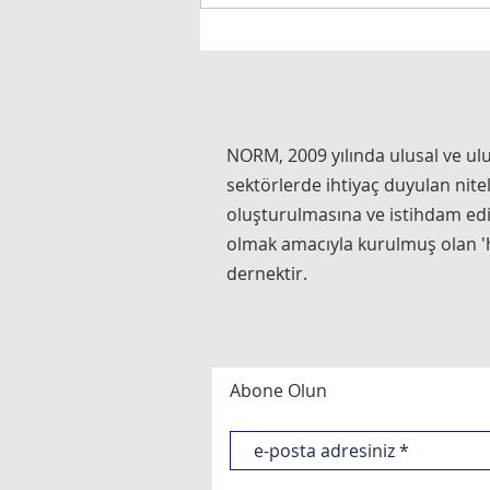
Proje Yönetim Ofisi ve Stratejik
Hizalanma-2
NORM, 2009 yılında ulusal ve ul
sektörlerde ihtiyaç duyulan nite
oluşturulmasına ve istihdam ed
olmak amacıyla kurulmuş olan 'h
dernektir.
Abone Olun