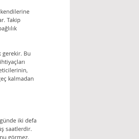
 kendilerine 
r. Takip 
ağlılık 
 gerekir. Bu 
htiyaçları 
icilerinin, 
 geç kalmadan 
günde iki defa 
ş saatlerdir. 
unu görmez. 