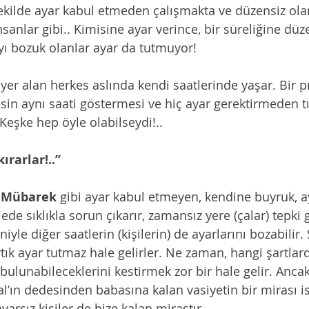
ekilde ayar kabul etmeden çalışmakta ve düzensiz olara
sanlar gibi.. Kimisine ayar verince, bir süreliğine düz
Yayı bozuk olanlar ayar da tutmuyor!
yer alan herkes aslında kendi saatlerinde yaşar. Bir pr
sin aynı saati göstermesi ve hiç ayar gerektirmeden tıkı
 Keşke hep öyle olabilseydi!.. 
ırarlar!..”
 
Mübarek
 gibi ayar kabul etmeyen, kendine buyruk, ay
jede sıklıkla sorun çıkarır, zamansız yere (çalar) tepki 
iyle diğer saatlerin (kişilerin) de ayarlarını bozabilir. 
ık ayar tutmaz hale gelirler. Ne zaman, hangi şartlard
 bulunabileceklerini kestirmek zor bir hale gelir. Ancak 
dal’ın dedesinden babasına kalan vasiyetin bir mirası i
yarsız kişiler de bize kalan mirastır. 