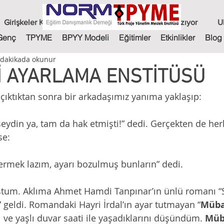
Girişkeler Köşesi - Kasım ŞEN
NORM Genç Yazıyor
U
Genç
TPYME
BPYY Modeli
Eğitimler
Etkinlikler
Blog
 dakikada okunur
r
İ AYARLAMA ENSTİTÜSÜ
çıktıktan sonra bir arkadaşımız yanıma yaklaşıp:
seydin ya, tam da hak etmişti!” dedi. Gerçekten de her
se:
vermek lazım, ayarı bozulmuş bunların” dedi.
tum. Aklıma Ahmet Hamdi Tanpınar’ın ünlü romanı “S
 geldi. Romandaki Hayri İrdal’ın ayar tutmayan “
Müba
lı ve yaşlı duvar saati ile yaşadıklarını düşündüm. 
Müb