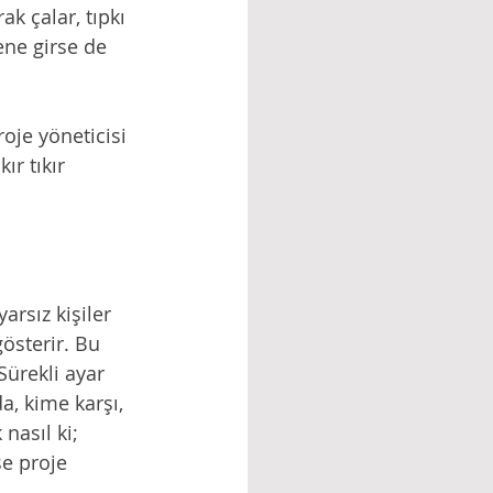
k çalar, tıpkı 
ene girse de 
oje yöneticisi 
r tıkır 
arsız kişiler 
gösterir. Bu 
Sürekli ayar 
a, kime karşı, 
nasıl ki; 
se proje 