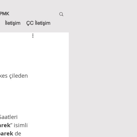
PMK
İletişim
ÇC İletişim
kes çileden 
aatleri 
rek
” isimli 
arek
 de 