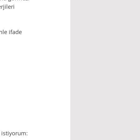
jileri 
mle ifade 
 istiyorum: