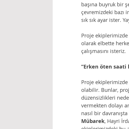
başına buyruk bir ş
çevremizdeki bazı in
sık sık ayar ister. 
Proje ekiplerimizde 
olarak elbette herke
çalışmasını isteriz. 
“Erken öten saati k
Proje ekiplerimizde
olabilir. Bunlar, pro
düzensizlikleri neden
vermekten dolayı art
nasıl bir davranışta
Mübarek
, Hayri İr
ekiplerimizdeki bu a