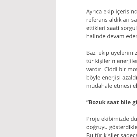
Ayrıca ekip içerisin
referans aldıkları s
ettikleri saati sorg
halinde devam eder
Bazı ekip üyelerimi
tür kişilerin enerjil
vardır. Ciddi bir mo
böyle enerjisi azald
müdahale etmesi el
“Bozuk saat bile g
Proje ekibimizde du
doğruyu gösterdikler
Bu tür kişiler sade