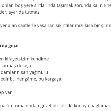
e onları boş yere sırtlarında taşımak zorunda kalır. Ener
tler, ayar da tutmaz. 
yer alan saatlerle yaşanan sıkıntılarımızı kısa bir şiiri
rep geçe 
en kifayetsizim kendime 
 sarmaş dolaşa 
 damlar nisan yağmuru 
nedir bu hengâme, bu kargaşa. 
ep var 
ar’ın romanından güzel bir söz ile konuyu bağlamak