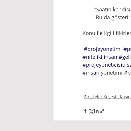
        "Saatin k
         Bu da g
Konu ile ilgili fikir
#projeyönetimi
#pr
#nitelikliinsan
#gel
#projeyöneticisiulsa
#insan
 yönetimi 
#p
Girişkeler Köşesi - Kas