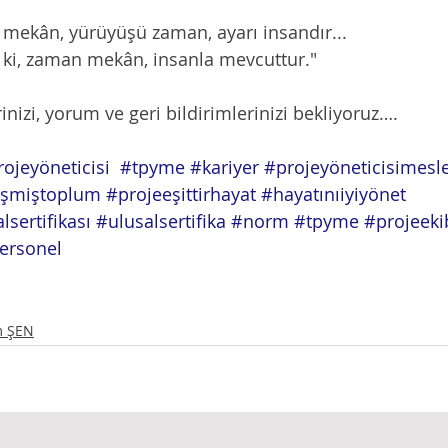
endisi mekân, yürüyüşü zaman, ayarı insandır...
österir ki, zaman mekân, insanla mevcuttur."
lerinizi, yorum ve geri bildirimlerinizi bekliyoruz….
ojeyöneticisi
#tpyme
#kariyer
#projeyöneticisimesl
işmiştoplum
#projeeşittirhayat
#hayatınıiyiyönet
lsertifikası
#ulusalsertifika
#norm
#tpyme
#projeeki
ersonel
ım ŞEN