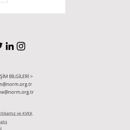
RT AĞA-3 (KEKEÇ
MAN)
İŞİM BİLGİLERİ >
m@norm.org.tr
me@norm.org.tr
olitikamız ve KVKK
atış
i