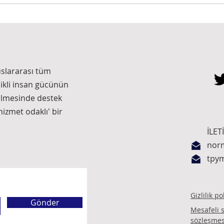
Proje Yönetim Ofisi ve Stratejik
ZÜĞÜ
Hizalanma-1
SAL
uslararası tüm
likli insan gücünün
ilmesinde destek
izmet odaklı' bir
İLET
nor
tpy
Gizlilik p
Gönder
Mesafeli s
sözleşmes