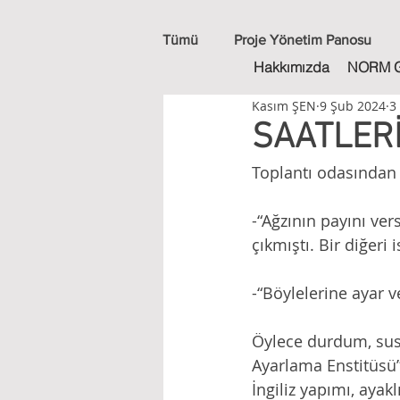
Tümü
Proje Yönetim Panosu
Hakkımızda
NORM 
Kasım ŞEN
9 Şub 2024
3
Kahve Sohbetleri
Duyurula
SAATLER
Toplantı odasından 
-“Ağzının payını ver
çıkmıştı. Bir diğeri i
-“Böylelerine ayar 
Öylece durdum, sus
Ayarlama Enstitüsü”
İngiliz yapımı, ayak