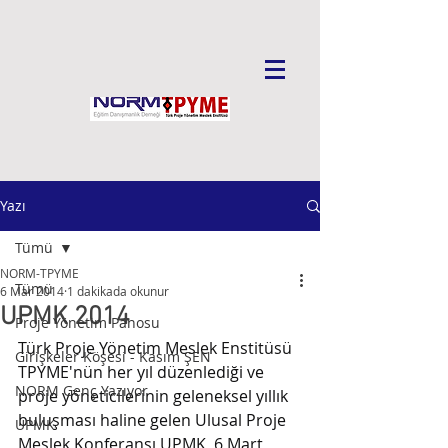
Yazı
Tümü
NORM-TPYME
Tümü
6 Mar 2014
1 dakikada okunur
UPMK 2014
Proje Yönetim Panosu
Türk Proje Yönetim Meslek Enstitüsü 
Girişkeler Köşesi - Kasım ŞEN
TPYME'nün her yıl düzenlediği ve 
NORM Genç Yazıyor
proje yöneticilerinin geleneksel yıllık 
buluşması haline gelen Ulusal Proje 
UPMK
Meslek Konferansı UPMK, 6 Mart 