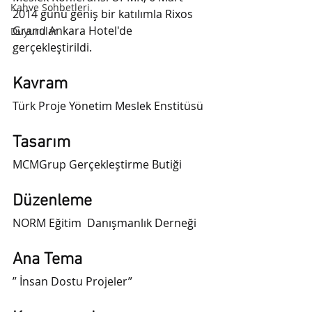
Kahve Sohbetleri
2014 günü geniş bir katılımla Rixos 
Grand Ankara Hotel'de 
Duyurular
gerçekleştirildi.
Kavram
Türk Proje Yönetim Meslek Enstitüsü
Tasarım
MCMGrup Gerçekleştirme Butiği 
Düzenleme
NORM Eğitim  Danışmanlık Derneği
Ana Tema
” İnsan Dostu Projeler”