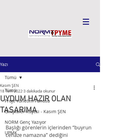
Yazı
Tümü
Kasım ŞEN
Tümü
18 Tem 2022
3 dakikada okunur
UYDUM HAZIR OLAN
Proje Yönetim Panosu
TASARIMA
Girişkeler Köşesi - Kasım ŞEN
NORM Genç Yazıyor
Başlığı görenlerin içlerinden “buyrun 
UPMK
cenaze namazına” dediğini 