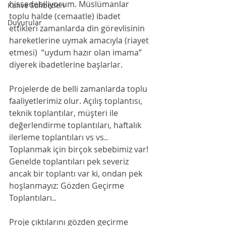
hissedebiliyorum. Müslümanlar 
Kahve Sohbetleri
toplu halde (cemaatle) ibadet 
Duyurular
ettikleri zamanlarda din görevlisinin 
hareketlerine uymak amacıyla (riayet 
etmesi)  “uydum hazır olan imama” 
diyerek ibadetlerine başlarlar.  
Projelerde de belli zamanlarda toplu 
faaliyetlerimiz olur. Açılış toplantısı, 
teknik toplantılar, müşteri ile 
değerlendirme toplantıları, haftalık 
ilerleme toplantıları vs vs.. 
Toplanmak için birçok sebebimiz var! 
Genelde toplantıları pek severiz 
ancak bir toplantı var ki, ondan pek 
hoşlanmayız: Gözden Geçirme 
Toplantıları..
Proje çıktılarını gözden geçirme 