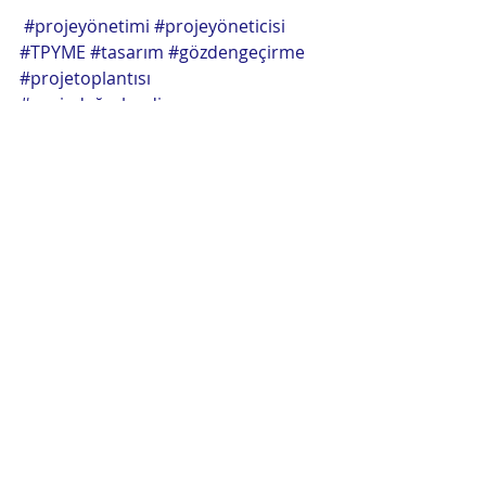
#projeyönetimi
#projeyöneticisi
#TPYME
#tasarım
#gözdengeçirme
#projetoplantısı
#projedeğerlendirme
#değerlendirme
Görsel Tasarım: TPYME İletişim 
Koordinatörü Feride AKÇA
proje yönetimi
proje değerlendirme
gözden geçirme toplantısı
gözden geçirme
Proje Yönetim Panosu
Son Yazılar
Hepsini Gör