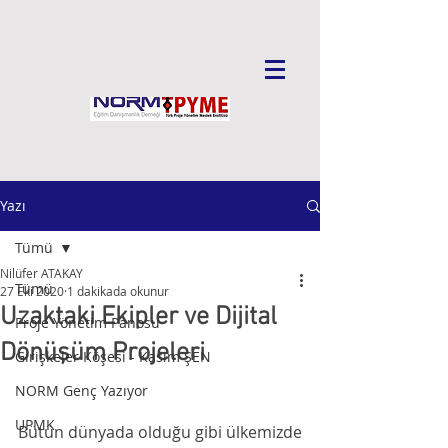
Yazı
Tümü
Nilüfer ATAKAY
Tümü
27 Eki 2020
1 dakikada okunur
Uzaktaki Ekipler ve Dijital
Proje Yönetim Panosu
Dönüşüm Projeleri
Girişkeler Köşesi - Kasım ŞEN
NORM Genç Yazıyor
UPMK
Bütün dünyada olduğu gibi ülkemizde 