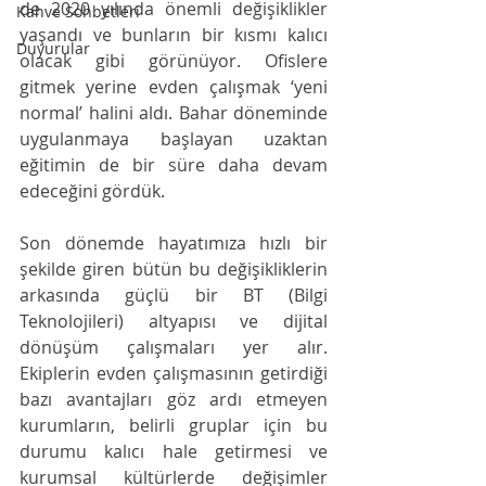
de 2020 yılında önemli değişiklikler 
Kahve Sohbetleri
yaşandı ve bunların bir kısmı kalıcı 
Duyurular
olacak gibi görünüyor. Ofislere 
gitmek yerine evden çalışmak ‘yeni 
normal’ halini aldı. Bahar döneminde 
uygulanmaya başlayan uzaktan 
eğitimin de bir süre daha devam 
edeceğini gördük.
Son dönemde hayatımıza hızlı bir 
şekilde giren bütün bu değişikliklerin 
arkasında güçlü bir BT (Bilgi 
Teknolojileri) altyapısı ve dijital 
dönüşüm çalışmaları yer alır. 
Ekiplerin evden çalışmasının getirdiği 
bazı avantajları göz ardı etmeyen 
kurumların, belirli gruplar için bu 
durumu kalıcı hale getirmesi ve 
kurumsal kültürlerde değişimler 