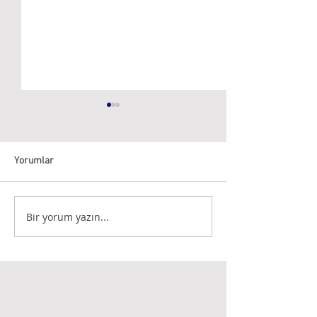
Yorumlar
Stratejik mi, taktiksel mi?
Bir yorum yazın...
Liderlik Yaklaşıml
Tarzları