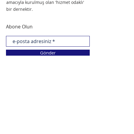
amacıyla kurulmuş olan 'hizmet odaklı'
bir dernektir.
Abone Olun
Gönder
© 2021 NORM Eğitim Danışmanlık Derneği
tarafından tasarlanmıştır.
İLETİŞİM BİLGİLERİ >
norm@norm.org.tr
tpyme@norm.org.tr